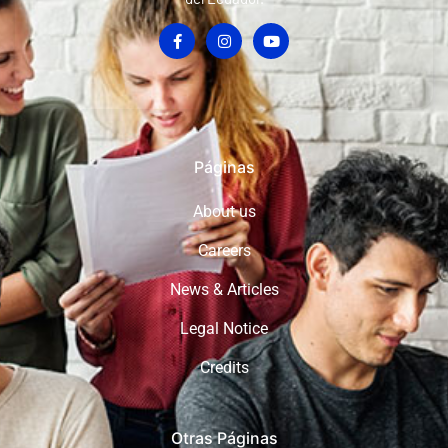
Páginas
About us
Careers
News & Articles
Legal Notice
Credits
Otras Páginas