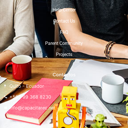
Help Center
Contact Us
FAQ
Parent Community
Projects
Contactos
Quito - Ecuador
+593 99 368 8230
info@capacitarec.net