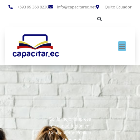
+593 99 368 8230
info@capacitarec.net
Quito Ecuador
Ser la mejor empresa
de capacitación en
Contratación Pública
del Ecuador.