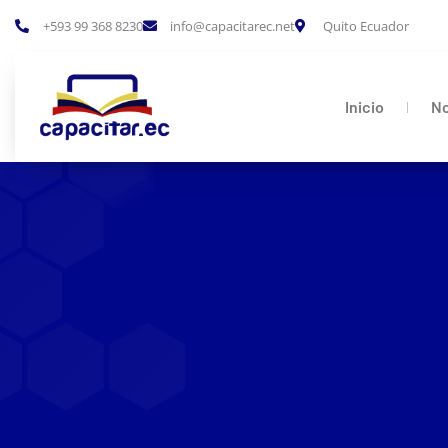
+593 99 368 8230
info@capacitarec.net
Quito Ecuador
Inicio
No